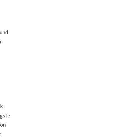
 und
em
ls
igste
lon
n