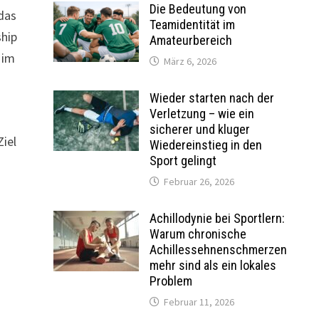
Die Bedeutung von
 das
Teamidentität im
ship
Amateurbereich
 im
März 6, 2026
Wieder starten nach der
Verletzung – wie ein
r
sicherer und kluger
Ziel
Wiedereinstieg in den
Sport gelingt
Februar 26, 2026
Achillodynie bei Sportlern:
Warum chronische
Achillessehnenschmerzen
mehr sind als ein lokales
Problem
Februar 11, 2026