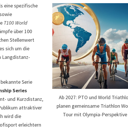
ls eine spezifische
 sowie
ie
T100 World
kämpfe über 100
chen Stellenwert
es sich um die
n Langdistanz-
 bekannte Serie
ship Series
Ab 2027: PTO und World Triathl
int- und Kurzdistanz,
planen gemeinsame Triathlon Wo
Publikum attraktiver
Tour mit Olympia-Perspektive
h wird die
ofisport erleichtern