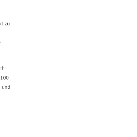
pt zu
e
ich
T100
n und