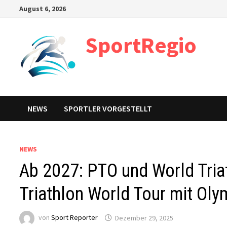
Zum
August 6, 2026
Inhalt
springen
SportRegio
NEWS
SPORTLER VORGESTELLT
NEWS
Ab 2027: PTO und World Tri
Triathlon World Tour mit Oly
von
Sport Reporter
Dezember 29, 2025