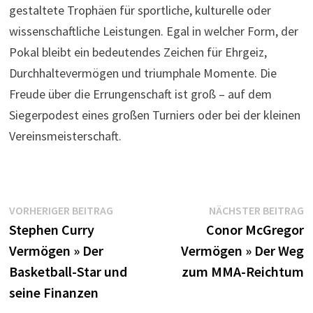
gestaltete Trophäen für sportliche, kulturelle oder
wissenschaftliche Leistungen. Egal in welcher Form, der
Pokal bleibt ein bedeutendes Zeichen für Ehrgeiz,
Durchhaltevermögen und triumphale Momente. Die
Freude über die Errungenschaft ist groß – auf dem
Siegerpodest eines großen Turniers oder bei der kleinen
Vereinsmeisterschaft.
Beitragsnavigation
Vorheriger
N
VORHERIGER BEITRAG
NÄCHSTER BEITRAG
Beitrag:
B
Stephen Curry
Conor McGregor
Vermögen » Der
Vermögen » Der Weg
Basketball-Star und
zum MMA-Reichtum
seine Finanzen