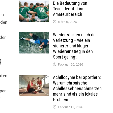
Die Bedeutung von
Teamidentität im
en
Amateurbereich
rden
März 6, 2026
Wieder starten nach der
nden
Verletzung – wie ein
sicherer und kluger
Wiedereinstieg in den
Sport gelingt
g
Februar 26, 2026
aten
Achillodynie bei Sportlern:
Warum chronische
Achillessehnenschmerzen
ppen
mehr sind als ein lokales
n
Problem
Februar 11, 2026