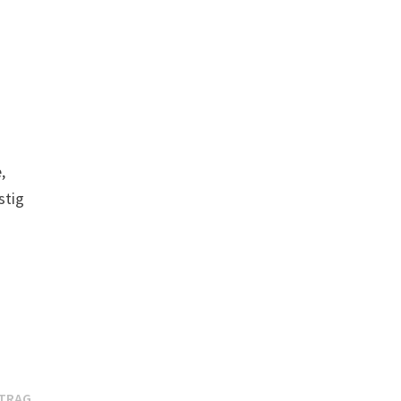
,
stig
Nächster
ITRAG