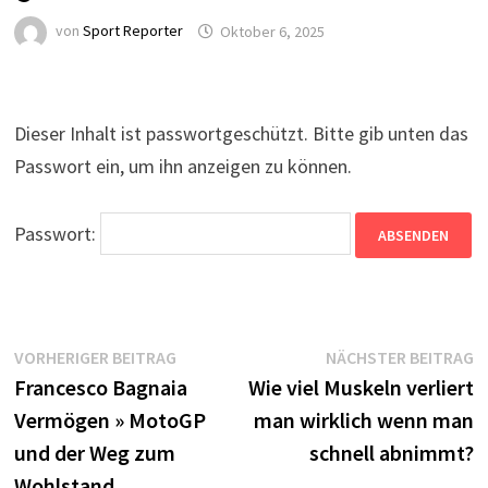
von
Sport Reporter
Oktober 6, 2025
Dieser Inhalt ist passwortgeschützt. Bitte gib unten das
Passwort ein, um ihn anzeigen zu können.
Passwort:
Beitragsnavigation
Vorheriger
N
VORHERIGER BEITRAG
NÄCHSTER BEITRAG
Beitrag:
B
Francesco Bagnaia
Wie viel Muskeln verliert
Vermögen » MotoGP
man wirklich wenn man
und der Weg zum
schnell abnimmt?
Wohlstand