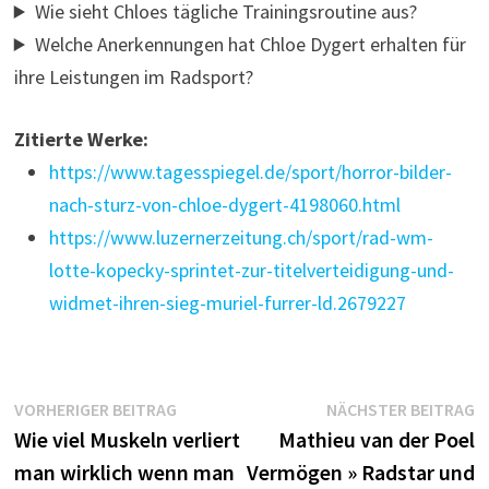
Wie sieht Chloes tägliche Trainingsroutine aus?
Welche Anerkennungen hat Chloe Dygert erhalten für
ihre Leistungen im Radsport?
Zitierte Werke:
https://www.tagesspiegel.de/sport/horror-bilder-
nach-sturz-von-chloe-dygert-4198060.html
https://www.luzernerzeitung.ch/sport/rad-wm-
lotte-kopecky-sprintet-zur-titelverteidigung-und-
widmet-ihren-sieg-muriel-furrer-ld.2679227
Beitragsnavigation
Vorheriger
N
VORHERIGER BEITRAG
NÄCHSTER BEITRAG
Beitrag:
B
Wie viel Muskeln verliert
Mathieu van der Poel
man wirklich wenn man
Vermögen » Radstar und