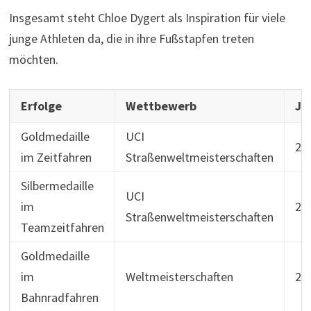
Insgesamt steht Chloe Dygert als Inspiration für viele
junge Athleten da, die in ihre Fußstapfen treten
möchten.
Erfolge
Wettbewerb
Ja
Goldmedaille
UCI
20
im Zeitfahren
Straßenweltmeisterschaften
Silbermedaille
UCI
im
20
Straßenweltmeisterschaften
Teamzeitfahren
Goldmedaille
im
Weltmeisterschaften
20
Bahnradfahren